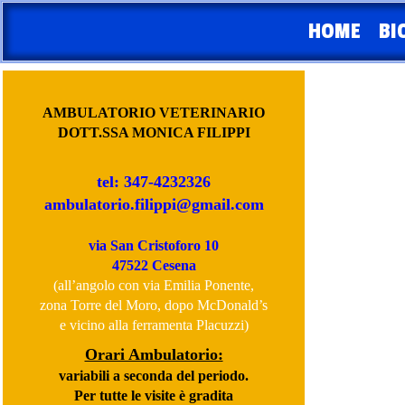
HOME
BI
AMBULATORIO VETERINARIO
DOTT.SSA MONICA FILIPPI
tel: 347-4232326
ambulatorio.filippi@gmail.com
via San Cristoforo 10
47522 Cesena
(all’angolo con via Emilia Ponente,
zona Torre del Moro, dopo McDonald’s
e vicino alla ferramenta Placuzzi)
Orari Ambulatorio:
variabili a seconda del periodo.
Per tutte le visite è gradita