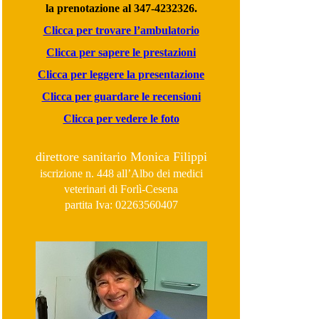
la prenotazione al 347-4232326.
Clicca per trovare l’ambulatorio
Clicca per sapere le prestazioni
Clicca per leggere la presentazione
Clicca per guardare le recensioni
Clicca per vedere le foto
direttore sanitario Monica Filippi
iscrizione n. 448 all’Albo dei medici
veterinari di Forlì-Cesena
partita Iva: 02263560407